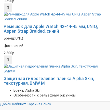
3 590
p
Ремешок для Apple Watch 42-44-45 мм, UNIQ,
Aspen Strap Braided, синий
Бренд: UNIQ
Цвет: синий
2 500
p
Защитная гидрогелевая пленка Alpha Skin,
текстурная, BMW M
Бренд: Alpha Skin
Особенности: с рельефным рисунком
550
p
Домой
Кабинет
Корзина
Поиск