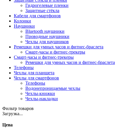
Защитные стекла и плёнки
Гидрогелевые пленки
Защитные стёкла
Кабели для смартфонов
Колонки
Наушники
Bluetooth наушники
Проводные наушники
Чехлы для наушников
Ремешки для умных часов и фитнес-браслета
Смарт-часы и фитнес-трекеры
Смарт-часы и фитнес-трекеры
Ремешки для умных часов и фитнес-браслета
Телефоны
Чехлы для планшета
Чехлы для смартфонов
Телефоны
Водонепроницаемые чехлы
Чехлы-книжки
Чехлы-накладки
Фильтр товаров
Загрузка...
Цена