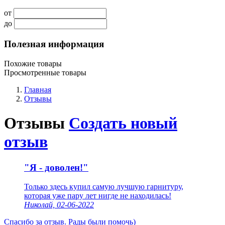
от
до
Полезная информация
Похожие товары
Просмотренные товары
Главная
Отзывы
Отзывы
Создать новый
отзыв
"Я - доволен!"
Только здесь купил самую лучшую гарнитуру,
которая уже пару лет нигде не находилась!
Николай, 02-06-2022
Спасибо за отзыв. Рады были помочь)