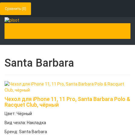
Сравнить (
0
)
(929)5278808
Магазин
Toggle Navigation
Santa Barbara
Чехол для iPhone 11, 11 Pro, Santa Barbara Polo &
Racquet Club, чёрный
Цвет: Чёрный
Вид чехла: Накладка
Бренд: Santa Barbara