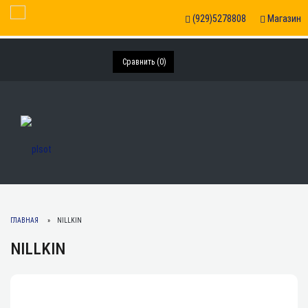
Toggle Navigation
(929)5278808
Магазин
Сравнить (
0
)
ГЛАВНАЯ
NILLKIN
NILLKIN