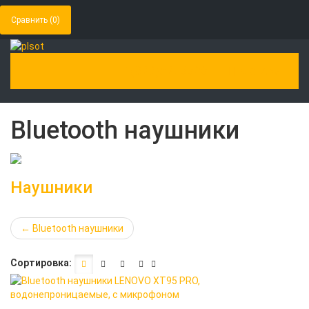
Сравнить (
0
)
(929)5278808
Магазин
Toggle Navigation
Bluetooth наушники
Наушники
←
Bluetooth наушники
Сортировка: